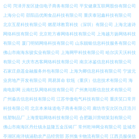
公司
菏泽开发区捷信电子商务有限公司
平安健康互联网股份有限公司
上海分公司
邵阳品优阁食品科技有限公司
重庆泰冠鑫科技有限公司
北京互星科技有限公司
燃星球教育科技（深圳）有限公司
上海北速诗
网络科技有限公司
北京乾方睿网络科技有限公司
上海越方扬网络科技
有限公司
厦门明韬网络科技有限公司
山东靓银信息科技服务有限公司
佛山市南海东骏实业有限公司
上海网甲科技有限公司
哈尔滨天沃科技
有限公司
大庆市杰客网络科技有限公司
南京冰鉴信息科技有限公司
石家庄鼎遥金融服务外包有限公司
上海为卿信息科技有限公司
宁波元
业房地产开发有限公司
周易算命
软瓴（重庆）信息技术有限公司
海
南电影网
云南红队网络科技有限公司
广州奥珀斯信息技术有限公司
广州淼吉信息科技有限公司
江苏华傲电气科技有限公司
重庆笑口常开
科技有限公司
北京本来味道电子商务有限公司
廊坊市安次区仇庄浩川
纸塑制品厂
上海萱聪网络科技有限公司
合肥颖川营销策划有限公司
佛山市南海区丹灶镇永益隆五金压铸厂
常州乾坤网业有限公司
盐城市
亭湖区南洋镇涵勒农产品经营部
苏州集卡物流有限公司
江西员服保信