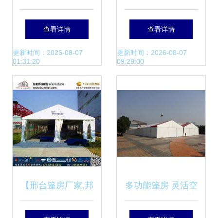
篷房的多功能应用
湖区遮阳棚造价解
查看详情
查看详情
与优势解析
析 找对直销省心省
更新时间：2026-08-07
更新时间：2026-08-07
01:31:20
09:29:00
钱
【邢台篷房厂家,邦
多功能篷房 灵活空
夏蓬房六角大蓬,彩
间解决方案