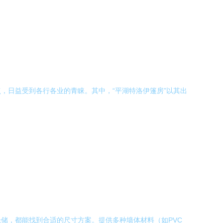
，日益受到各行各业的青睐。其中，“平湖特洛伊篷房”以其出
。
储，都能找到合适的尺寸方案。提供多种墙体材料（如PVC