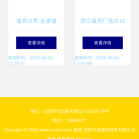
篷房出售,会展篷
浙江篷房厂推出10
房,篷房搭建
米、15米婚礼专用
查看详情
查看详情
篷房，租赁与销售
更新时间：2026-08-04
更新时间：2026-08-04
21:28:31
17:42:48
服务并举
地址：沈阳市沈北新区辉山大街123-28号
电话：1584069**
Copyright © 2026
www.vc-tent.com
篷房
沈阳万创篷房销售有限公司