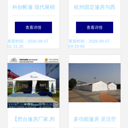
科创帐篷 现代展销
杭州固定篷房与西
篷房的多功能应用
湖区遮阳棚造价解
查看详情
查看详情
与优势解析
析 找对直销省心省
更新时间：2026-08-07
更新时间：2026-08-07
01:31:20
09:29:00
钱
【邢台篷房厂家,邦
多功能篷房 灵活空