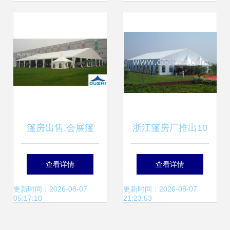
帕帐篷，让户外活
动更有型
篷房出售,会展篷
浙江篷房厂推出10
房,篷房搭建
米、15米婚礼专用
查看详情
查看详情
篷房，租赁与销售
更新时间：2026-08-07
更新时间：2026-08-07
05:17:10
21:23:53
服务并举