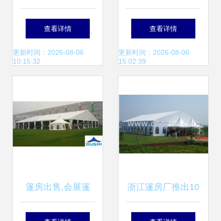
赁，珠海篷房租
车展等活动的首选
查看详情
查看详情
赁，卡帕帐篷，卡
方案及价格解析
更新时间：2026-08-06
更新时间：2026-08-06
10:15:32
15:02:39
帕帐篷，让户外活
动更有型
篷房出售,会展篷
浙江篷房厂推出10
房,篷房搭建
米、15米婚礼专用