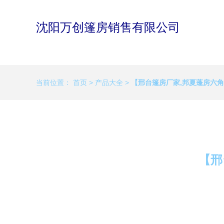
沈阳万创篷房销售有限公司
当前位置：
首页
>
产品大全
>
【邢台篷房厂家,邦夏蓬房六角
【邢