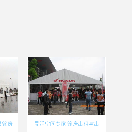
展篷房
灵活空间专家 篷房出租与出